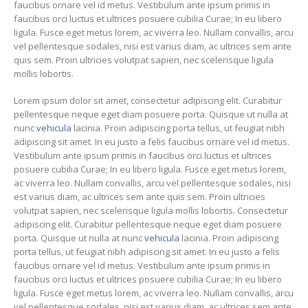
faucibus ornare vel id metus. Vestibulum ante ipsum primis in
faucibus orci luctus et ultrices posuere cubilia Curae; In eu libero
ligula. Fusce eget metus lorem, ac viverra leo. Nullam convallis, arcu
vel pellentesque sodales, nisi est varius diam, ac ultrices sem ante
quis sem. Proin ultricies volutpat sapien, nec scelerisque ligula
mollis lobortis.
Lorem ipsum dolor sit amet, consectetur adipiscing elit. Curabitur
pellentesque neque eget diam posuere porta. Quisque ut nulla at
nunc
vehicula
lacinia. Proin adipiscing porta tellus, ut feugiat nibh
adipiscing sit amet. In eu justo a felis faucibus ornare vel id metus.
Vestibulum ante ipsum primis in faucibus orci luctus et ultrices
posuere cubilia Curae; In eu libero ligula. Fusce eget metus lorem,
ac viverra leo. Nullam convallis, arcu vel pellentesque sodales, nisi
est varius diam, ac ultrices sem ante quis sem. Proin ultricies
volutpat sapien, nec scelerisque ligula mollis lobortis. Consectetur
adipiscing elit. Curabitur pellentesque neque eget diam posuere
porta. Quisque ut nulla at nunc
vehicula
lacinia. Proin adipiscing
porta tellus, ut feugiat nibh adipiscing sit amet. In eu justo a felis
faucibus ornare vel id metus. Vestibulum ante ipsum primis in
faucibus orci luctus et ultrices posuere cubilia Curae; In eu libero
ligula. Fusce eget metus lorem, ac viverra leo. Nullam convallis, arcu
vel pellentesque sodales, nisi est varius diam, ac ultrices sem ante