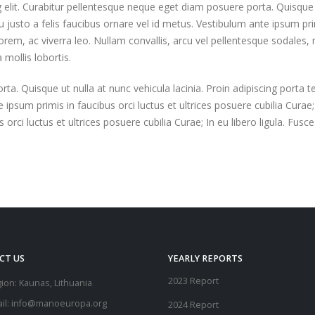
 elit. Curabitur pellentesque neque eget diam posuere porta. Quisque
 eu justo a felis faucibus ornare vel id metus. Vestibulum ante ipsum pri
lorem, ac viverra leo. Nullam convallis, arcu vel pellentesque sodales, 
 mollis lobortis.
. Quisque ut nulla at nunc vehicula lacinia. Proin adipiscing porta tell
 ipsum primis in faucibus orci luctus et ultrices posuere cubilia Curae
 orci luctus et ultrices posuere cubilia Curae; In eu libero ligula. Fus
CT US
YEARLY REPORTS
2023 Report
ion:
Kaunas, Lithuania
il:
info@manoeuropa.org
2024 Report