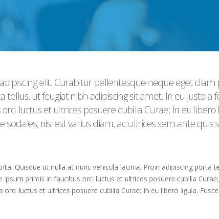
adipiscing elit. Curabitur pellentesque neque eget diam 
a tellus, ut feugiat nibh adipiscing sit amet. In eu justo a 
rci luctus et ultrices posuere cubilia Curae; In eu libero 
e sodales, nisi est varius diam, ac ultrices sem ante quis 
. Quisque ut nulla at nunc vehicula lacinia. Proin adipiscing porta tell
 ipsum primis in faucibus orci luctus et ultrices posuere cubilia Curae
 orci luctus et ultrices posuere cubilia Curae; In eu libero ligula. Fus