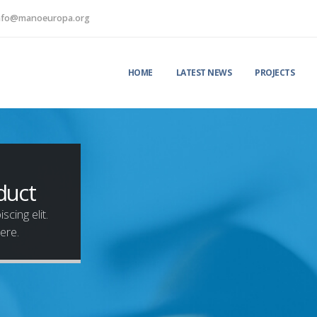
nfo@manoeuropa.org
HOME
LATEST NEWS
PROJECTS
duct
cing elit.
ere.