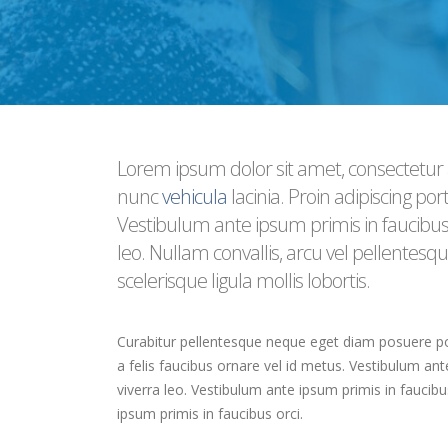
Lorem ipsum dolor sit amet, consectetur 
nunc
vehicula
lacinia. Proin adipiscing port
Vestibulum ante ipsum primis in faucibus o
leo. Nullam convallis, arcu vel pellentesqu
scelerisque ligula mollis lobortis.
Curabitur pellentesque neque eget diam posuere porta
a felis faucibus ornare vel id metus. Vestibulum ante
viverra leo. Vestibulum ante ipsum primis in faucibus
ipsum primis in faucibus orci.