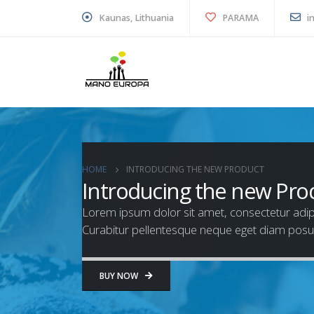
Kaunas, Lithuania
PARAMA
i
HOME
INTRODUCING THE NEW PRODUCT
Introducing the new Pro
Lorem ipsum dolor sit amet, consectetur adipis
Curabitur pellentesque neque eget diam posu
BUY NOW