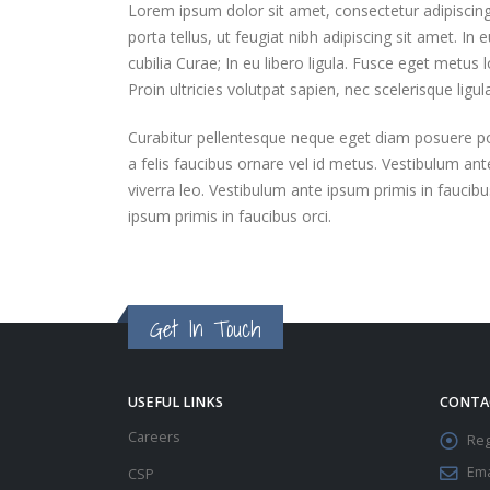
Lorem ipsum dolor sit amet, consectetur adipiscing
porta tellus, ut feugiat nibh adipiscing sit amet. In
cubilia Curae; In eu libero ligula. Fusce eget metus 
Proin ultricies volutpat sapien, nec scelerisque ligula
Curabitur pellentesque neque eget diam posuere porta
a felis faucibus ornare vel id metus. Vestibulum ante
viverra leo. Vestibulum ante ipsum primis in faucibus
ipsum primis in faucibus orci.
Get In Touch
USEFUL LINKS
CONTA
Careers
Reg
Ema
CSP